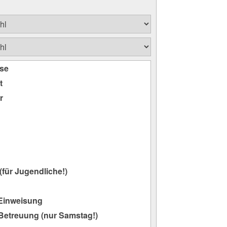
se
t
r
(für Jugendliche!)
-Einweisung
Betreuung (nur Samstag!)